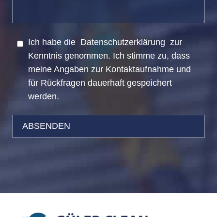
Ich habe die
Datenschutzerklärung
zur
Kenntnis genommen. Ich stimme zu, dass
meine Angaben zur Kontaktaufnahme und
für Rückfragen dauerhaft gespeichert
werden.
Bitte
Bitte
lasse
lasse
dieses
dieses
Feld
Feld
leer.
leer.