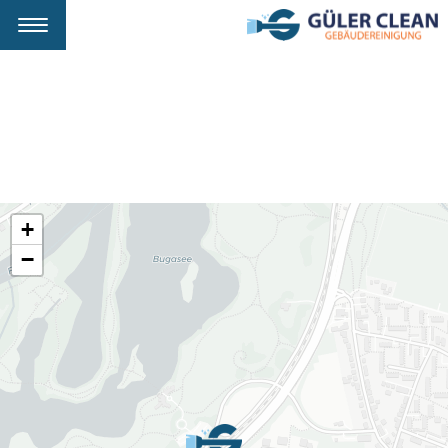
Navigation
ein-/ausblenden
Footer
+
−